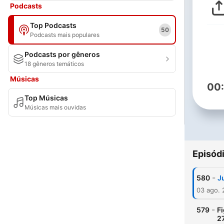
Podcasts
Top Podcasts
50
Podcasts mais populares
Podcasts por gêneros
18 gêneros temáticos
Músicas
00
Top Músicas
Músicas mais ouvidas
Episód
-
580
J
03 ago.
-
579
Fi
2