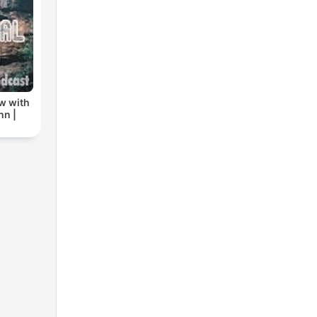
w with
nn |