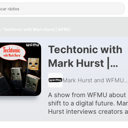
Techtonic with Mark Hurst | WFMU
Techtonic with
Mark Hurst |
WFMU de Mark
Mark Hurst and 
Hurst and WFM
A show from WFMU about 
shift to a digital future. Ma
Hurst interviews creators 
thinkers about technology,