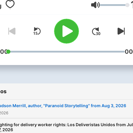
community, videogames, a
Volume
whatever else is next.
:00
00
ios
udson Merrill, author, "Paranoid Storytelling" from Aug 3, 2026
 2026
ghting for delivery worker rights: Los Deliveristas Unidos from Jul
7, 2026