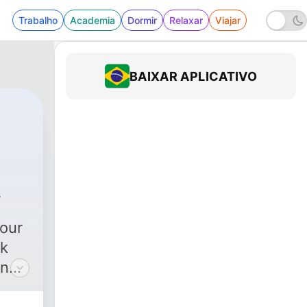
Trabalho
Academia
Dormir
Relaxar
Viajar
BAIXAR APLICATIVO
WFMU
|
580 - Judson Merrill, author, "Paranoid Stor
U
our
rk
and