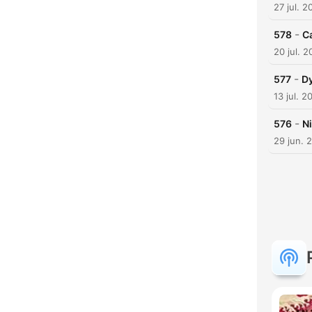
27 jul. 2
-
578
Ca
20 jul. 
-
577
Dy
13 jul. 2
-
576
N
29 jun. 