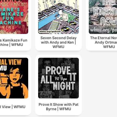
Seven Second Delay
The Eternal No
's Kamikaze Fun
with Andy and Ken |
Andy Ortma
hine | WFMU
WFMU
WFMU
Prove It Show with Pat
al View | WFMU
Byrne | WFMU