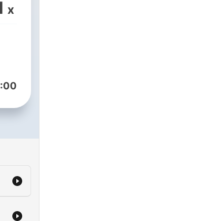
nd
1
x
:00