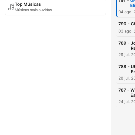
-
791
UF
Top Músicas
El
Músicas mais ouvidas
04 ago.
-
790
C
03 ago.
-
789
J
R
29 jul. 
-
788
U
E
28 jul. 
-
787
Wh
Ea
24 jul. 