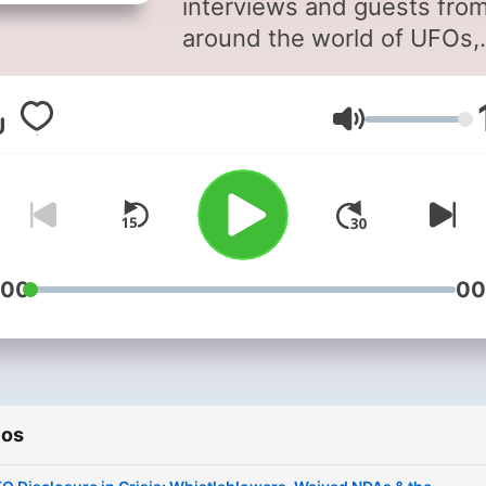
interviews and guests fro
around the world of UFOs,
UAP & connected phenom
Hosted by Andy McGrillen
Volume
:00
00
ios