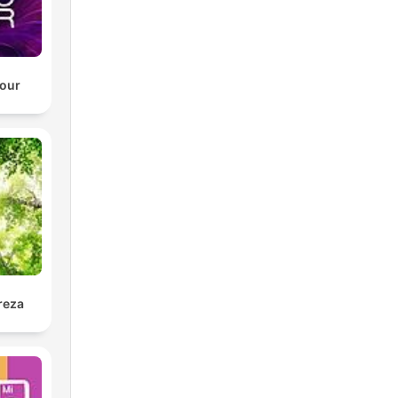
our
reza