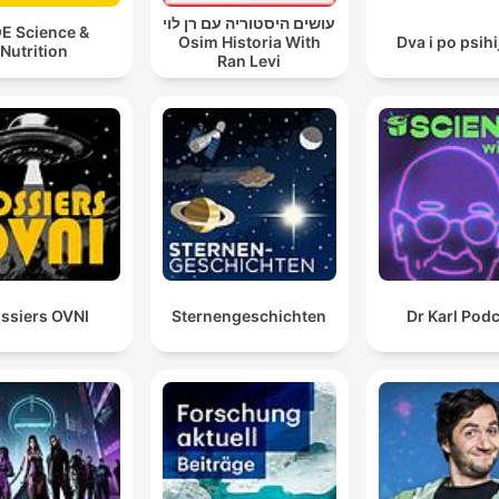
עושים היסטוריה עם רן לוי
E Science &
Osim Historia With
Dva i po psihi
Nutrition
Ran Levi
ssiers OVNI
Sternengeschichten
Dr Karl Pod