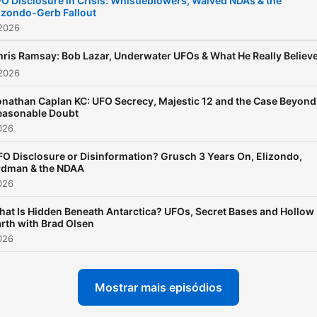
O Disclosure in Crisis: Whistleblowers, Waived NDAs & the
izondo-Gerb Fallout
 2026
hris Ramsay: Bob Lazar, Underwater UFOs & What He Really Believ
 2026
onathan Caplan KC: UFO Secrecy, Majestic 12 and the Case Beyond
easonable Doubt
2026
FO Disclosure or Disinformation? Grusch 3 Years On, Elizondo,
rdman & the NDAA
2026
at Is Hidden Beneath Antarctica? UFOs, Secret Bases and Hollow
rth with Brad Olsen
2026
Mostrar mais episódios