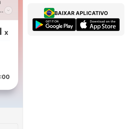
m
BAIXAR APLICATIVO
ena
1
x
:00