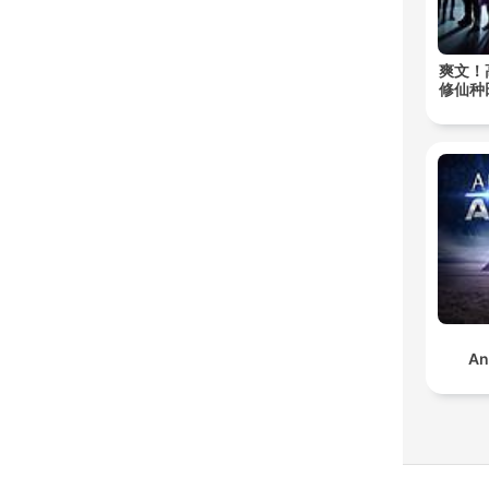
爽文！
修仙种
An