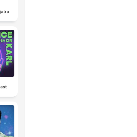
jatra
cast