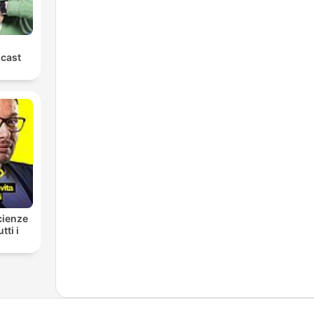
cast
cienze
tti i