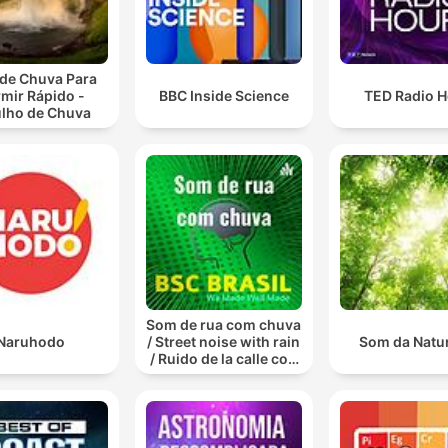
de Chuva Para
mir Rápido -
BBC Inside Science
TED Radio H
ulho de Chuva
Som de rua com chuva
Naruhodo
/ Street noise with rain
Som da Natu
/ Ruido de la calle con
lluvia