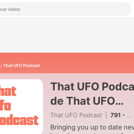
That UFO Podcast
That UFO Podca
de That UFO
Podcast
That UFO Podcast
|
791 - UFO Disclosure in Crisis: Whistleblowers, Waived NDAs & the Elizondo-Gerb Fallout
Bringing you up to date ne