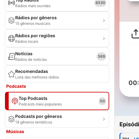
6520
Rádios mais ouvidas
Rádios por gêneros
15 gêneros musicais
Rádios por regiões
Rádios locais
Notícias
369
Rádios de notícias
Recomendadas
Lista das melhores rádios
00
Podcasts
Top Podcasts
50
Podcasts mais populares
Podcasts por gêneros
18 gêneros temáticos
Episód
Músicas