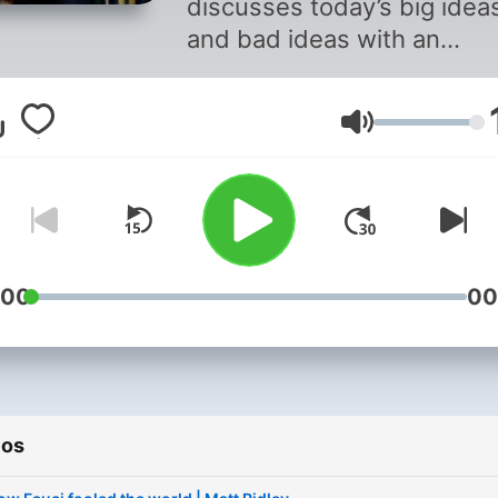
discusses today’s big idea
and bad ideas with an
esteemed guest.
Volume
:00
00
ios