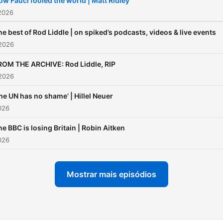
ow Fauci fooled the world | Matt Ridley
2026
he best of Rod Liddle | on spiked’s podcasts, videos & live events
 2026
ROM THE ARCHIVE: Rod Liddle, RIP
 2026
he UN has no shame’ | Hillel Neuer
2026
he BBC is losing Britain | Robin Aitken
2026
Mostrar mais episódios