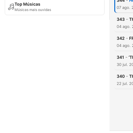
-
344
H
Top Músicas
07 ago. 
Músicas mais ouvidas
-
343
T
04 ago.
-
342
F
04 ago.
-
341
‘T
30 jul. 
-
340
T
22 jul. 