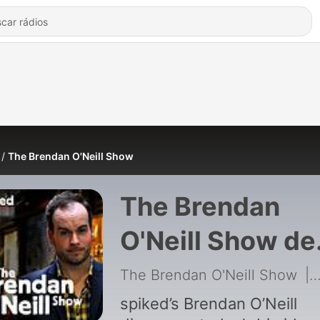
The Brendan O'Neill Show
The Brendan
O'Neill Show de
The Brendan
The Brendan O'Neill Show
|
O'Neill Show
spiked’s Brendan O’Neill