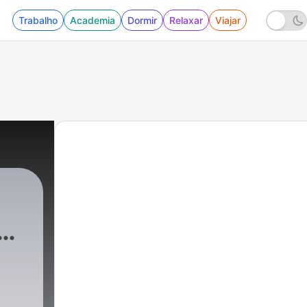
Trabalho
Academia
Dormir
Relaxar
Viajar
344 - How Fauci fooled the world | Matt Ridle