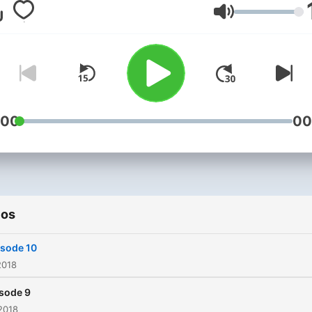
polygamous marriage by h
Volume
fiancé Victor. Follow Zinzi 
her journey on Instagram
@the_secondwife. The Se
Wife premiered on ECR's E
Coast Urban with
Thandolwethu in October
:00
00
2018.
ios
isode 10
2018
sode 9
2018