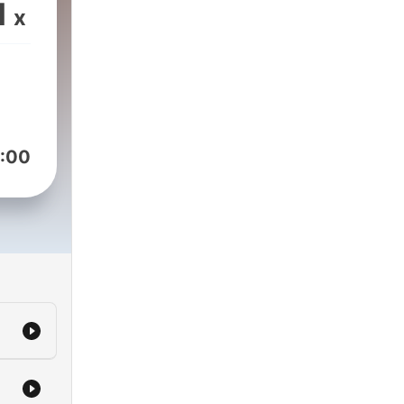
er
1
x
and
cond
ast
:00