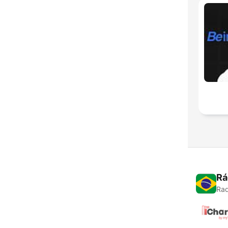
Rá
Rad