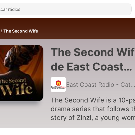
The Second Wife
The Second Wif
de East Coast
Radio - Catch U
East Coast Radio - Catc
The Second Wife is a 10-pa
drama series that follows 
story of Zinzi, a young wo
who is tricked into a