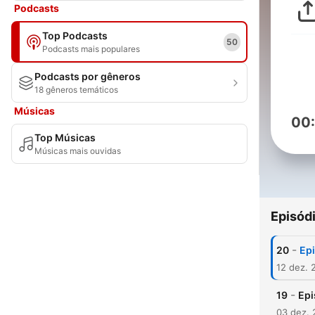
Podcasts
Top Podcasts
50
Podcasts mais populares
Podcasts por gêneros
18 gêneros temáticos
Músicas
00
Top Músicas
Músicas mais ouvidas
Episód
-
20
Ep
12 dez. 
-
19
Epi
03 dez. 