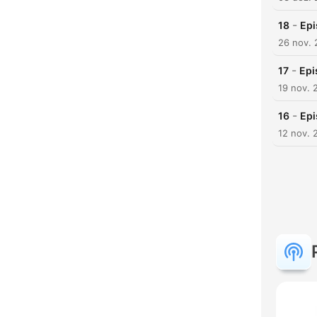
-
18
Epi
26 nov. 
-
17
Epi
19 nov. 
-
16
Epi
12 nov. 