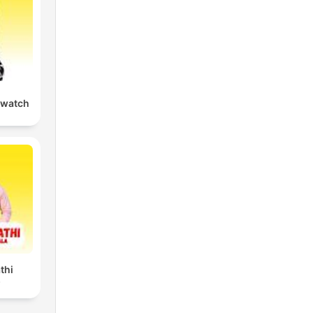
watch
thi
)