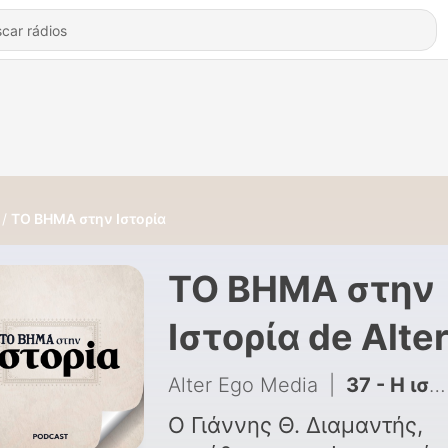
ΤΟ ΒΗΜΑ στην Ιστορία
ΤΟ ΒΗΜΑ στην
Ιστορία de Alte
Ego Media
Alter Ego Media
|
37 - Η ιστορία του δικτάτορα Ιωάννη Μεταξά
Ο Γιάννης Θ. Διαμαντής,