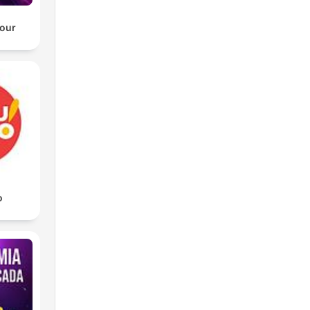
our
o