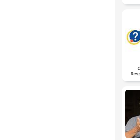
O
Res