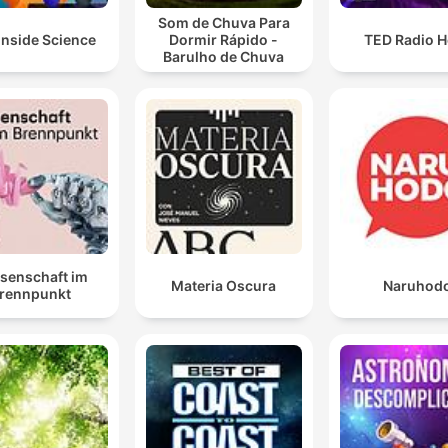
Som de Chuva Para
Inside Science
Dormir Rápido -
TED Radio H
Barulho de Chuva
senschaft im
Materia Oscura
Naruhod
rennpunkt