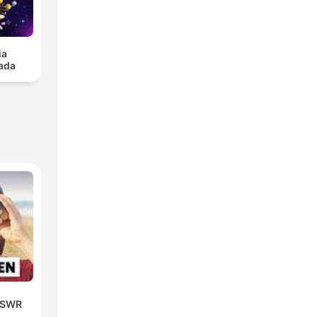
ia
ada
| SWR