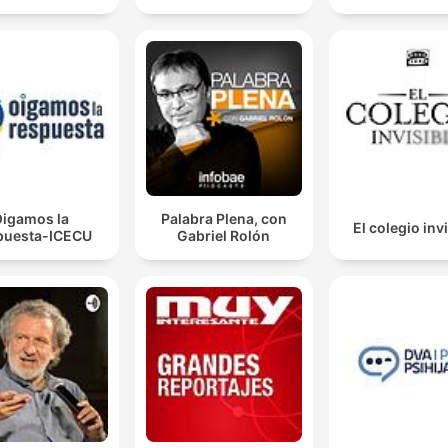
igamos la
Palabra Plena, con
El colegio inv
puesta-ICECU
Gabriel Rolón