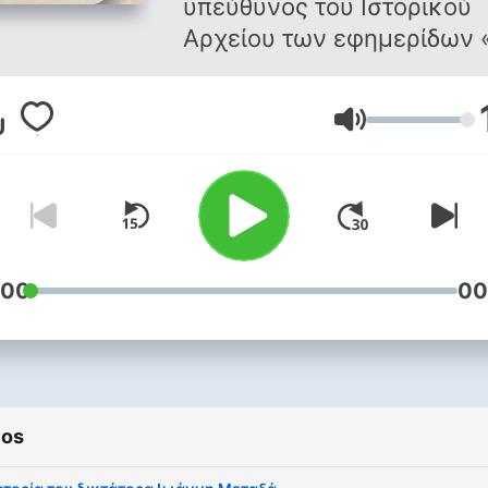
υπεύθυνος του Ιστορικού
Αρχείου των εφημερίδων 
ΒΗΜΑ» και «ΤΑ ΝΕΑ»
παρουσιάζει την ψηφιακή 
Volume
ηχητική εκδοχή της έκδοσ
της εφημέριδας το ΒΗΜΑ,
ΒΗΜΑ στην ΙΣΤΟΡΙΑ στην
οποία αναλύονται σημαντ
γεγονότα, πρόσωπα και
πτυχές της ελληνικής
:00
00
ιστορίας, κοινωνίας και
πολιτισμού.
ios