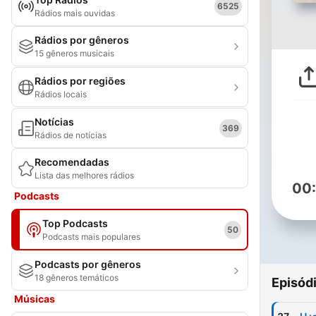
6525
Rádios mais ouvidas
Rádios por gêneros
15 gêneros musicais
Rádios por regiões
Rádios locais
Notícias
369
Rádios de notícias
Recomendadas
Lista das melhores rádios
00
Podcasts
Top Podcasts
50
Podcasts mais populares
Podcasts por gêneros
18 gêneros temáticos
Episód
Músicas