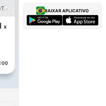
«ΤΟ
BAIXAR APLICATIVO
-
1
x
ης
ικά
:00