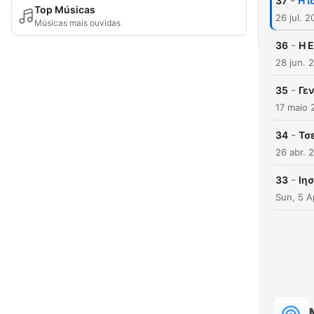
-
37
Η ι
Top Músicas
26 jul. 
Músicas mais ouvidas
-
36
Η 
28 jun. 
-
35
Γε
17 maio 
-
34
Τσ
26 abr. 
-
33
Ιη
Sun, 5 