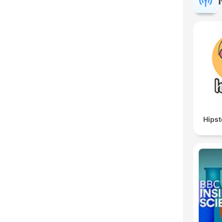
Hipst