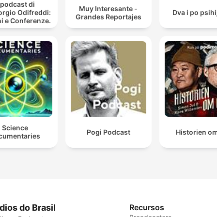
l podcast di
Muy Interesante -
orgio Odifreddi:
Dva i po psihi
Grandes Reportajes
i e Conferenze.
Science
Pogi Podcast
Historien om
cumentaries
dios do Brasil
Recursos