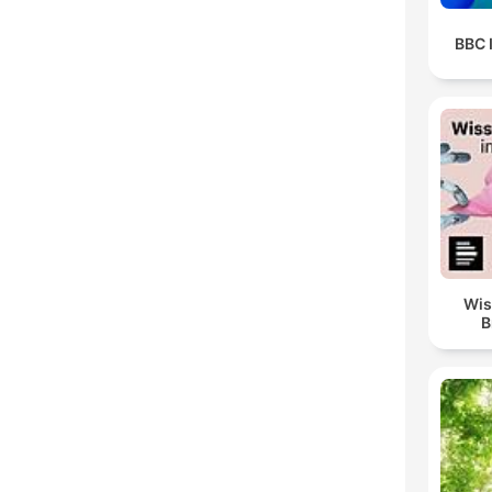
BBC 
Wis
B