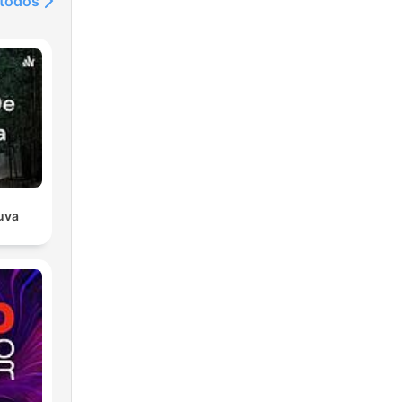
 todos
uva