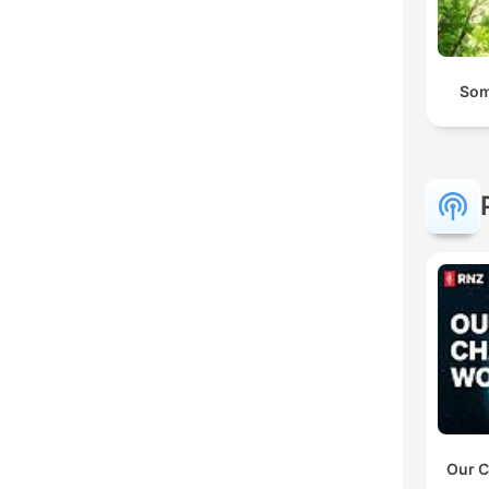
Som
Our C