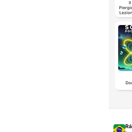
I
Piergi
Lezion
Do
Rá