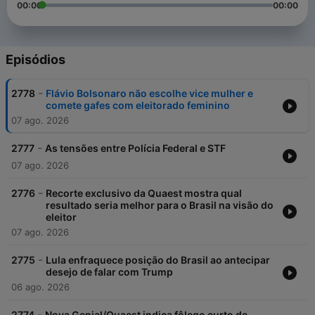
00:00
00:00
Episódios
-
2778
Flávio Bolsonaro não escolhe vice mulher e
comete gafes com eleitorado feminino
07 ago. 2026
-
2777
As tensões entre Polícia Federal e STF
07 ago. 2026
-
2776
Recorte exclusivo da Quaest mostra qual
resultado seria melhor para o Brasil na visão do
eleitor
07 ago. 2026
-
2775
Lula enfraquece posição do Brasil ao antecipar
desejo de falar com Trump
06 ago. 2026
-
2774
Nova Genial/Quaest indica fôlego curto de