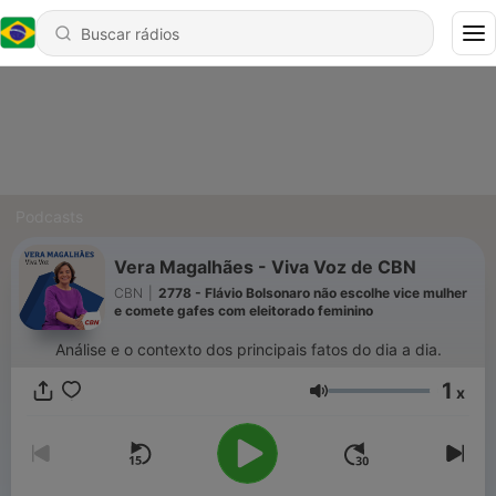
Podcasts
Vera Magalhães - Viva Voz de CBN
CBN
|
2778 - Flávio Bolsonaro não escolhe vice mulher
e comete gafes com eleitorado feminino
Análise e o contexto dos principais fatos do dia a dia.
1
x
Volume