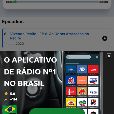
00:00
00:00
Episódios
-
8
Vivendo Recife - EP.8: As Obras Atrasadas do
Recife
14 set. 2020
-
7
Vivendo Recife - EP.7: A História das Avenidas do
Recife
29 ago. 2020
-
5
Vivendo Recife - Ep.5: Mercados
26 jul. 2020
-
4
Vivendo Recife: Especial de São João
24 jun. 2020
-
3
Vivendo Recife. Ep.3 - Do Ibura pro Mundo
18 jun. 2020