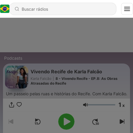
Podcasts
Vivendo Recife de Karla Falcão
Karla Falcão
|
8 - Vivendo Recife - EP.8: As Obras
Atrasadas do Recife
Um passeio pelas ruas e histórias do Recife. Com Karla Falcão.
1
x
Volume