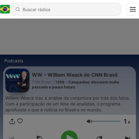
Podcasts
WW – William Waack de CNN Brasil
CNN Brasil
|
1356 - Campanhas discutem muito
passado e pouco futuro
William Waack traz a análise da conjuntura por trás dos fatos.
Com a participação de um time de analistas, o programa
aprofunda o que é notícia no Brasil e no mundo.
1
x
Volume