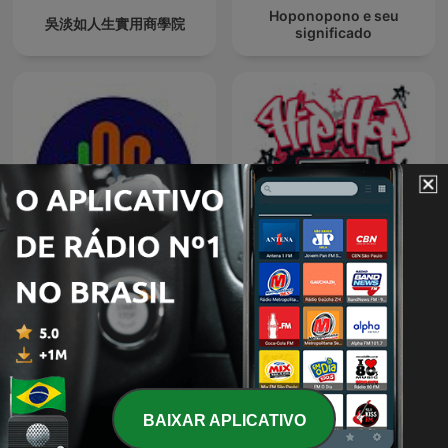
Hoponopono e seu
吳淡如人生實用商學院
significado
Nossa Rádio BH
Hip Hop
BAIXAR APLICATIVO