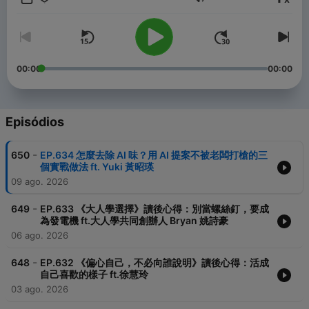
Volume
讀什麼。
📚 關於「閱讀前哨站」
部落格 https://readingoutpost.com/
聯絡我 https://readingoutpost.com/contact/
00:00
00:00
傳送門 https://readingoutpost.com/bio/
☕ 歡迎你用每個月99元支持瓦基持續創作
贊助瓦基 https://readingoutpost.com/support/
Episódios
Powered by
Firstory Hosting
-
650
EP.634 怎麼去除 AI 味？用 AI 提案不被老闆打槍的三
個實戰做法 ft. Yuki 黃昭瑛
09 ago. 2026
-
649
EP.633 《大人學選擇》讀後心得：別當螺絲釘，要成
為發電機 ft.大人學共同創辦人 Bryan 姚詩豪
06 ago. 2026
-
648
EP.632 《偏心自己，不必向誰說明》讀後心得：活成
自己喜歡的樣子 ft.徐慧玲
03 ago. 2026