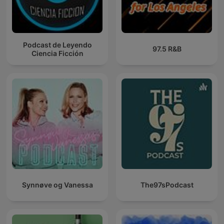
Podcast de Leyendo
97.5 R&B
Ciencia Ficción
Synnøve og Vanessa
The97sPodcast