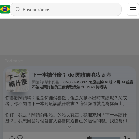
Podcasts
下一本讀什麼？ de 閱讀前哨站 瓦基
閱讀前哨站 瓦基
|
650 - EP.634 怎麼去除 AI 味？用 AI 提案
不被老闆打槍的三個實戰做法 ft. Yuki 黃昭瑛
你喜歡閱讀嗎？還是你雖然喜歡，但是又抽不出時間讀呢？又或
者，你不知道下一本到底該讀什麼書？這個頻道就是為你而生。
你好，我是「閱讀前哨站」的站長瓦基，歡迎來到「下一本讀什
麼？」我想回答每個愛書人都曾問過自己的這個問題。我也會和你
分享關於閱讀的大小事，還有許多書籍的心得和評論。更重要的
是，我如何運用從書裡面學到的東西，開拓自己的視野，改變自己
1
的生活。我希望你在這裡，可以認識更多的好書，找到你的下一本
x