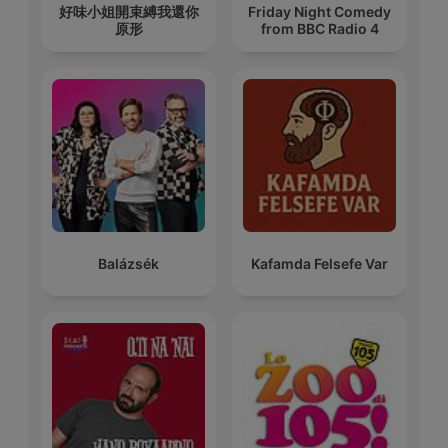
好味小姐開束縛我還你
Friday Night Comedy
原形
from BBC Radio 4
Balázsék
Kafamda Felsefe Var