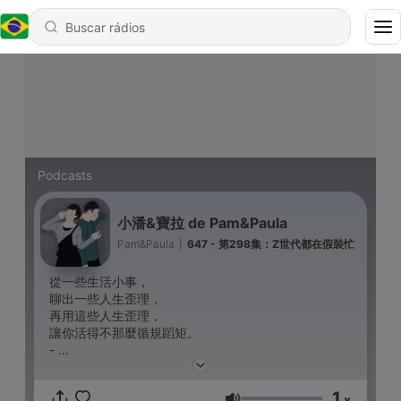
Podcasts
小潘&寶拉 de Pam&Paula
Pam&Paula
|
647 - 第298集：Z世代都在假裝忙
從一些生活小事，
聊出一些人生歪理，
再用這些人生歪理，
讓你活得不那麼循規蹈矩。
-
商業合作信箱：janejanepp168@gmail.com
小潘IG：run_0305
1
寶拉IG：wan715
x