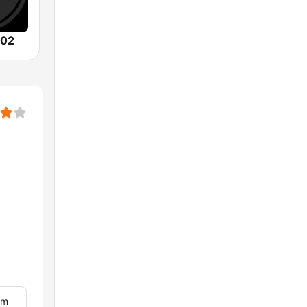
102
om