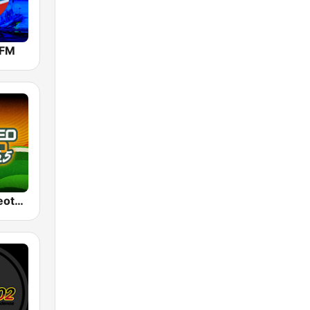
 FM
WRXD Estereotempo 96.5 FM