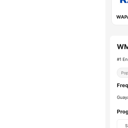
WAPA
WM
#1 En
Pop
Fre
Guay
Pro
S