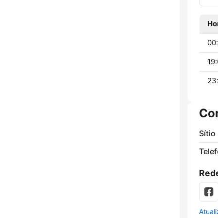
Ho
00:
19:
23
Co
Sítio
Tele
Rede
Atual