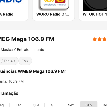
 Radio
WORO Radio Oro 92.5 FM
WTOK HOT 
EG Mega 106.9 FM
 Música Y Entretenimiento
 / Top 40
Talk
quências WMEG Mega 106.9 FM:
ama:
106.9 FM
gramação
eg
Ter
Qua
Qui
Sex
Sáb
D