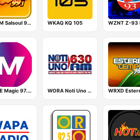
WPRM Salsoul 99.1 FM
WKAQ KQ 105
WZNT Z-93
WOYE Magic 97.3 FM
WORA Noti Uno 630 AM