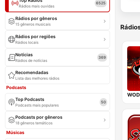
Top Rádios
6525
Rádios mais ouvidas
Rádios por gêneros
15 gêneros musicais
Rádio
Rádios por regiões
Rádios locais
Notícias
369
Rádios de notícias
Recomendadas
Lista das melhores rádios
Podcasts
Top Podcasts
50
Podcasts mais populares
Podcasts por gêneros
18 gêneros temáticos
Músicas