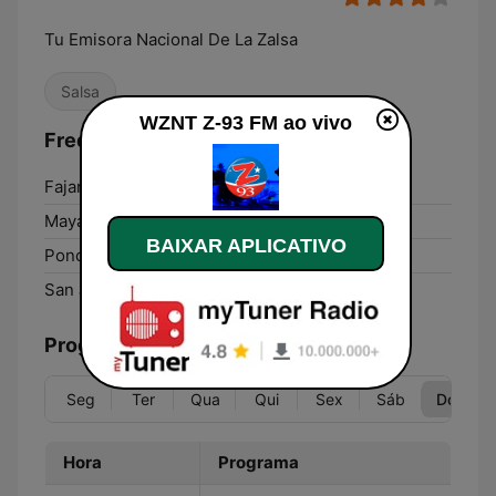
Tu Emisora Nacional De La Zalsa
Salsa
WZNT Z-93 FM ao vivo
Frequências WZNT Z-93 FM:
Fajardo:
93.7 FM
Mayagüez:
97.5 FM
BAIXAR APLICATIVO
Ponce:
93.3 FM
San Juan:
93.7 FM
Programação
Seg
Ter
Qua
Qui
Sex
Sáb
Dom
Hora
Programa