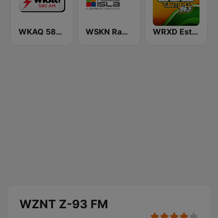
WKAQ 580 AM
WSKN Radio Isla 1320 AM
WRXD Estereotempo 96.5 FM
WZNT Z-93 FM