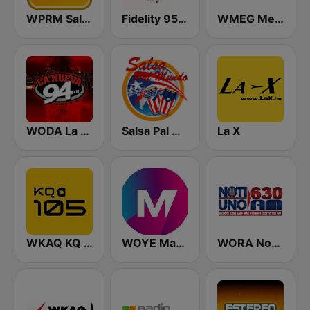
WPRM Salsoul 99.1 FM
Fidelity 95.7 FM
WMEG Mega 106.9 FM
WODA La Nueva 94 FM
Salsa Pal Mundo
La X
WKAQ KQ 105
WOYE Magic 97.3 FM
WORA Noti Uno 630 AM