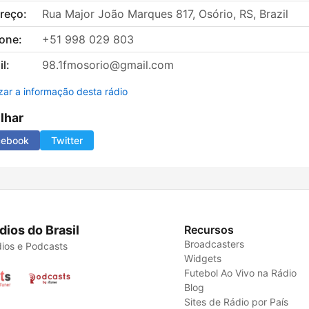
reço:
Rua Major João Marques 817, Osório, RS, Brazil
fone:
+51 998 029 803
l:
98.1fmosorio@gmail.com
izar a informação desta rádio
ilhar
cebook
Twitter
dios do Brasil
Recursos
Broadcasters
ios e Podcasts
Widgets
Futebol Ao Vivo na Rádio
Blog
Sites de Rádio por País