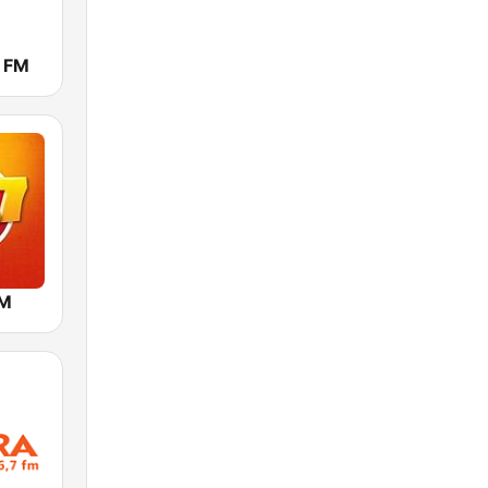
s FM
FM