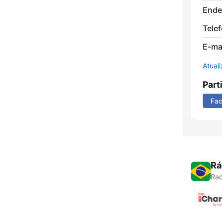
Ende
Tele
E-mai
Atual
Part
Fa
Rá
Rad