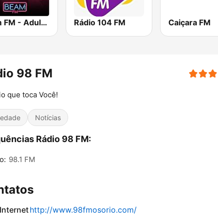
Beam FM - Adult Hits
Rádio 104 FM
Caiçara FM
dio 98 FM
io que toca Você!
iedade
Notícias
uências Rádio 98 FM:
o:
98.1 FM
ntatos
 Internet
http://www.98fmosorio.com/