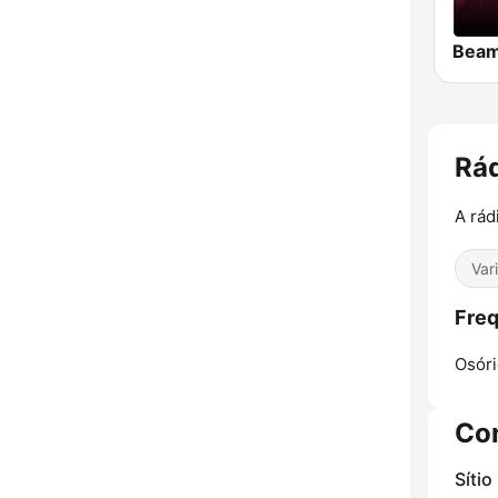
Rá
A rád
Var
Freq
Osóri
Co
Sítio