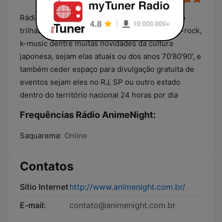
Rádio Voltada a programação asiática tais como
trilhas sonoras de animes, tokusatsus, j-pop, j-rock,
k-music dentre muitas novidades da cultura
japonesa, sejam elas atuais ou dos anos 70'80'90', e
também ceder espaço para divulgação gratuita de
eventos sejam eles no RJ, SP ou outro estado
dentro do território nacional 24 horas por dia
Frequências Rádio AnimeNight:
Saquarema:
Online
Contatos
Sítio Internet
http://www.animenight.com.br/
E-mail:
contato@animenight.com.br