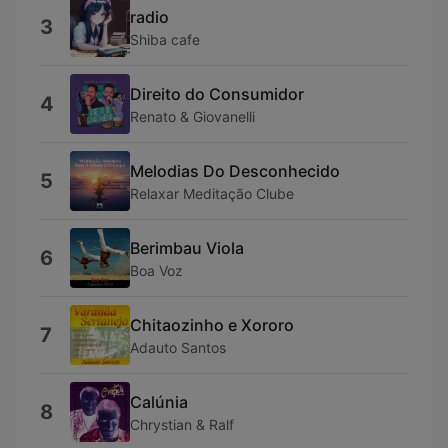
radio
3
Shiba cafe
Direito do Consumidor
4
Renato & Giovanelli
Melodias Do Desconhecido
5
Relaxar Meditação Clube
Berimbau Viola
6
Boa Voz
Chitaozinho e Xororo
7
Adauto Santos
Calúnia
8
Chrystian & Ralf