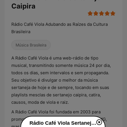
Caipira
Rádio Café Viola Adubando as Raízes da Cultura
Brasileira
Música Brasileira
A Rádio Café Viola é uma web-rádio de tipo
musical, transmitindo somente música 24 por dia,
todos os dias, sem intervalos e sem propaganda.
Seu objetivo é divulgar o melhor da música
sertaneja de hoje e de sempre, tocando em suas
playlists mesclas de sertanejo caipira, catira,
causos, moda de viola e raiz.
A Rádio Café Viola foi fundada em 2003 para
promover o Café do Cerrado de Patrocínio, MG,
Rádio Café Viola Sertanejo Caipira ao vivo
mas seu êxito junto do público rapidamente a