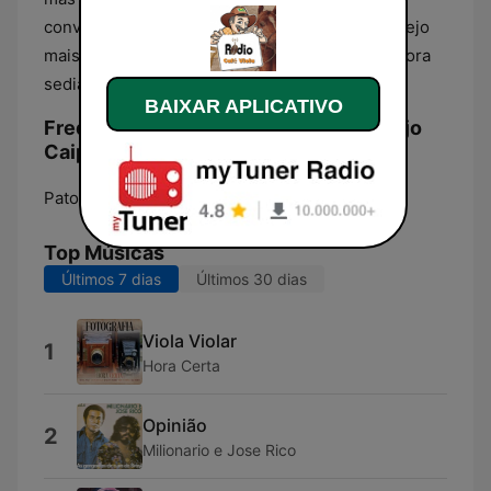
converteu em uma das rádios online de sertanejo
mais ouvidas em Minas Gerais. Encontra-se agora
sediada em Patos de Minas, MG.
BAIXAR APLICATIVO
Frequências Rádio Café Viola Sertanejo
Caipira:
Patos de Minas:
Online
Top Músicas
Últimos 7 dias
Últimos 30 dias
Viola Violar
1
Hora Certa
Opinião
2
Milionario e Jose Rico