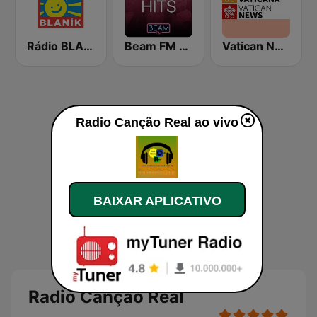
Rádio BLANÍK
Beam FM - Adult Hits
Vatican News - Italiano
Radio Canção Real ao vivo
BAIXAR APLICATIVO
Radio Canção Real