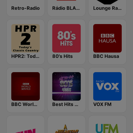
Retro-Radio
Rádio BLANÍK
Lounge Radio
HPR2: Today's Classic Country
80's Hits
BBC Hausa
BBC World Service
Best Hits Radio 80's
VOX FM