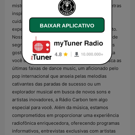
mistura equilibrada de batidas contundentes, letras
inspiradoras e ritmos viciantes, tudo isso
cuidadosamente entrelaçado para criar uma
BAIXAR APLICATIVO
experiência auditiva memorável a cada momento.
Nossos programas apresentam uma variedade de
segmentos, cada um projetado para atender aos
gostos ecléticos de nossa audiência global. Seja
você um amante da música eletrônica que busca as
últimas faixas de dance music, um aficionado pelo
pop internacional que anseia pelas melodias
cativantes das paradas de sucesso ou um
explorador musical em busca de novos sons e
artistas inovadores, a Rádio Carbon tem algo
especial para você. Além da música, estamos
comprometidos em proporcionar uma experiência
radiofônica enriquecedora, oferecendo programas
informativos, entrevistas exclusivas com artistas