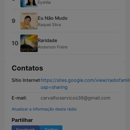
Eyshila
Eu Não Mudo
9
Raquel Silva
Raridade
10
Anderson Freire
Contatos
Sítio Internet
https://sites.google.com/view/radiofamil
usp=sharing
E-mail:
carvalhoservicos36@gmail.com
Atualizar a informação desta rádio
Partilhar
Facebook
Twitter