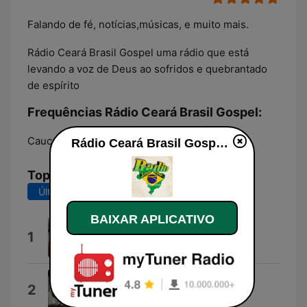
Falando de fé, notícias,músicas, e muito mais.
Rádio Ceará Brasil Gospel uma rádio que está
levando a voz de Deus ao sofridos e quebrantado
de espírito
Frequências Rádio Ceará Brasil Gospel:
Caucaia:
Online
Rádio Ceará Brasil Gospel ao vivo
Top Músicas
Últimos 7 dias
Últimos 30 dias
BAIXAR APLICATIVO
Dono do Amor
1
Wagner Roberto
Oliveira Verdadeira
2
Trio Alexandre