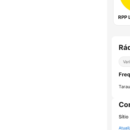
RPP 
Rád
Var
Freq
Tarau
Co
Sítio
Atual