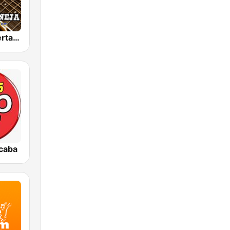
Radio Raiz Sertaneja
caba