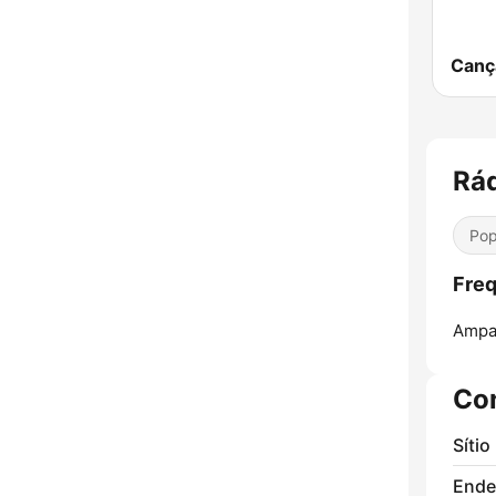
Canç
Rád
Pop
Freq
Ampa
Co
Sítio
Ende