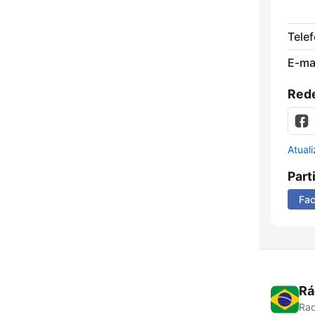
Tele
E-mai
Rede
Atual
Part
Fa
Rá
Rad