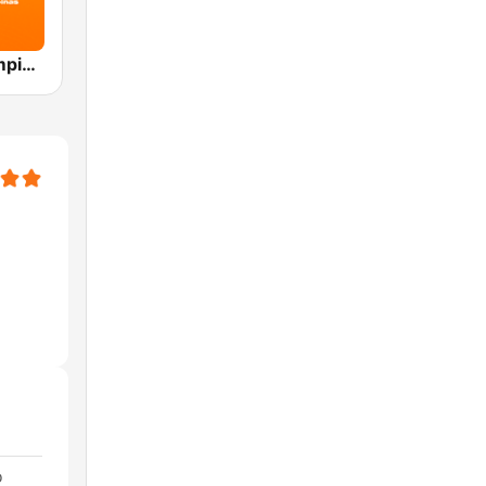
Band FM Campinas 106.7
o