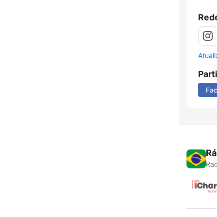
Rede
Atual
Part
Fa
Rá
Rad