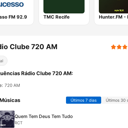
sso FM 92.9
TMC Recife
Hunter.FM -
dio Clube 720 AM
al
uências Rádio Clube 720 AM:
e:
720 AM
 Músicas
Últimos 7 dias
Últimos 30 
Quem Tem Deus Tem Tudo
RCT