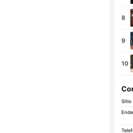
8
9
10
Co
Sítio
Ende
Tele