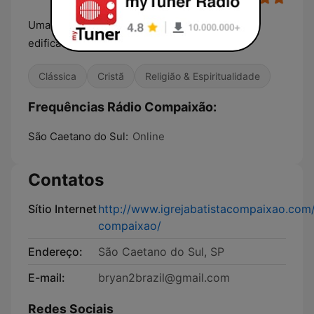
Uma rádio conservadora com programação
edificadora.
Clássica
Cristã
Religião & Espiritualidade
Frequências Rádio Compaixão:
São Caetano do Sul:
Online
Contatos
Sítio Internet
http://www.igrejabatistacompaixao.com/
compaixao/
Endereço:
São Caetano do Sul, SP
E-mail:
bryan2brazil@gmail.com
Redes Sociais