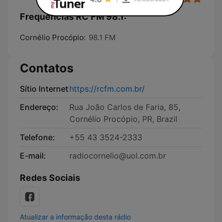
Frequências RC FM 98.1:
Cornélio Procópio:
98.1 FM
Contatos
Sítio Internet
https://rcfm.com.br/
Endereço:
Rua João Carlos de Faria, 85,
Cornélio Procópio, PR, Brazil
Telefone:
+55 43 3524-2333
E-mail:
radiocornelio@uol.com.br
Redes Sociais
Atualizar a informação desta rádio