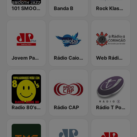
101 SMOOTH JAZZ
Banda B
Rock Klassiker
Jovem Pan FM Londrina
Rádio Caiobá FM 102.3
Web Rádio Coringão
Radio 80's Best 1
Rádio CAP
Rádio T Ponta Grossa