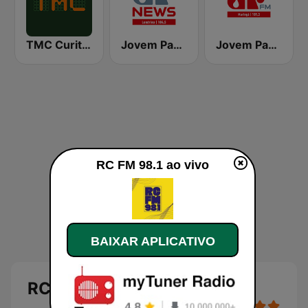
TMC Curitiba
Jovem Pan News Londrina
Jovem Pan FM Maringá
RC FM 98.1 ao vivo
BAIXAR APLICATIVO
RC FM 98.1