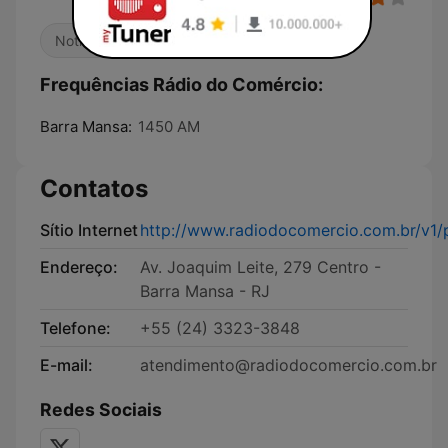
Notícias
Frequências Rádio do Comércio:
Barra Mansa:
1450 AM
Contatos
Sítio Internet
http://www.radiodocomercio.com.br/v1/
Endereço:
Av. Joaquim Leite, 279 Centro -
Barra Mansa - RJ
Telefone:
+55 (24) 3323-3848
E-mail:
atendimento@radiodocomercio.com.br
Redes Sociais