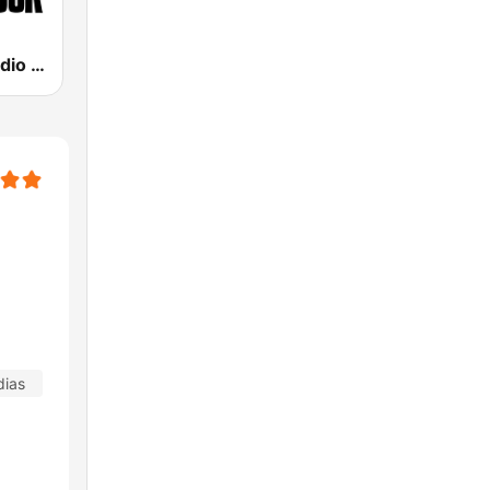
89 FM - A Rádio Rock
dias