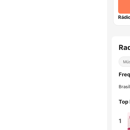
Rádi
Rad
Mús
Freq
Brasíl
Top
1