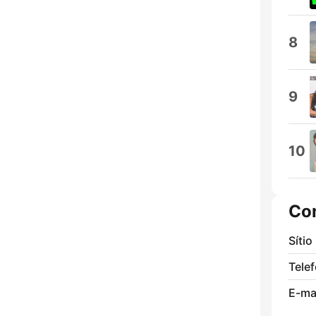
8
9
10
Co
Sítio
Tele
E-mai