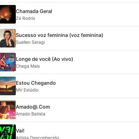
Chamada Geral
Zé Rodrix
Sucesso voz feminina (voz feminina)
Suellen Seragi
Longe de você (Ao vivo)
Chega Mais
Estou Chegando
MV Estúdio
Amado@.Com
Amado Batista
Vai!
Artista Desconhecido