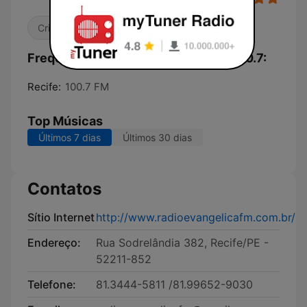
Cristã
Religião & Espiritualidade
Frequências Rádio Evangélica FM 100.7:
Recife:
100.7 FM
Top Músicas
Últimos 7 dias
Últimos 30 dias
Contatos
Sítio Internet
http://www.radioevangelicafm.com.br/
Endereço:
Rua Sodrelândia 382, Recife/PE -
52211-852
Telefone:
81.3444-5811 /81.99652-9030