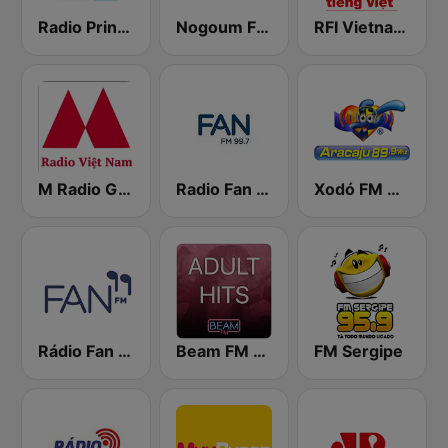
Radio Princesa da Serra
Nogoum FM 100.6 (نجوم فم)
RFI Vietnam Tiếng Việt
M Radio Giải Trí Việt Nam
Radio Fan 99.7 FM
Xodó FM Aracaju
Rádio Fan 99,7 FM
Beam FM - Adult Hits
FM Sergipe