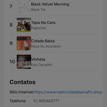
Black Velvet Morning
7
Black Tie
Tapa Na Cara
8
Pagod'art
Cidade Baixa
9
Noca Do Acordeon
Vinheta
10
Edu Carvalho
Contatos
Sítio Internet
https://www.radiocidadebaixafm.shop
Telefone:
51 995483771