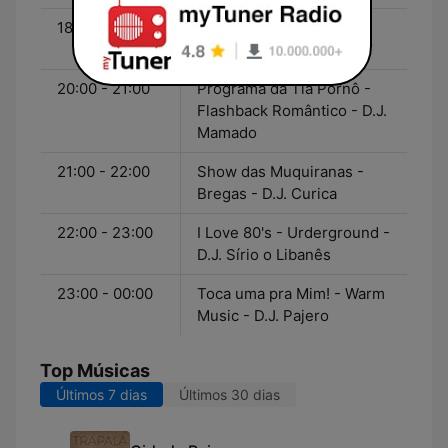
18:00 - 20:00
A Hora do Crush - Hits -
D.J. Macanurom
20:00 - 21:00
Programa da Tia Pornô -
Flashback Romântico - D.J.
Mamado
21:00 - 22:00
Show das Muquiranas -
Bregas - D.J. Curica
22:00 - 23:00
I Love 80's - Urderground -
D.J. Sírio o Libanês
23:00 - 00:00
Toca uma pra Mim! - Warm
Music - D.J. Pajero
Top Músicas
Últimos 7 dias
Últimos 30 dias