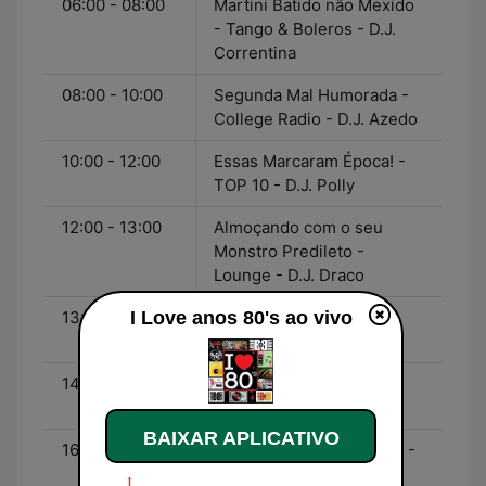
06:00 - 08:00
Martini Batido não Mexido
- Tango & Boleros - D.J.
Correntina
08:00 - 10:00
Segunda Mal Humorada -
College Radio - D.J. Azedo
10:00 - 12:00
Essas Marcaram Época! -
TOP 10 - D.J. Polly
12:00 - 13:00
Almoçando com o seu
Monstro Predileto -
Lounge - D.J. Draco
I Love anos 80's ao vivo
13:00 - 14:00
Deus Paus - Demo - D.J.
Neli
14:00 - 16:00
Cassino Royale - LIVE -
D.J. Bond
BAIXAR APLICATIVO
16:00 - 18:00
Geração 90's - Rock 90's -
D.J. Tiago Silva