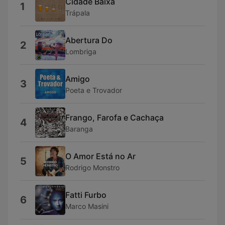
Cidade Baixa
1
Trápala
Abertura Do
2
Lombriga
Amigo
3
Poeta e Trovador
Frango, Farofa e Cachaça
4
Baranga
O Amor Está no Ar
5
Rodrigo Monstro
Fatti Furbo
6
Marco Masini