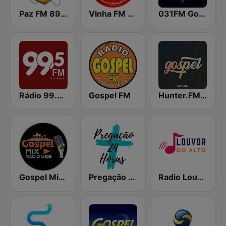
Paz FM 89.5
Vinha FM 91.9
031FM Gospel
Rádio 99.5 FM
Gospel FM
Hunter.FM - Gospel
Gospel Mix SP
Pregação 24 Horas
Radio Louvor do Alto