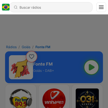
Rádios
Goiás
Fonte FM
Fonte FM
Goiás - DAB+