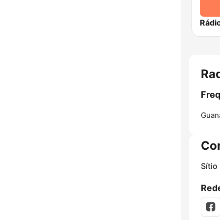
Rádi
Ra
Freq
Guan
Co
Sítio
Rede