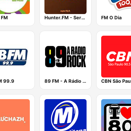
 FM
Hunter.FM - Sertanejo
FM O Dia
M 99.9
89 FM - A Rádio Rock
CBN São Pau