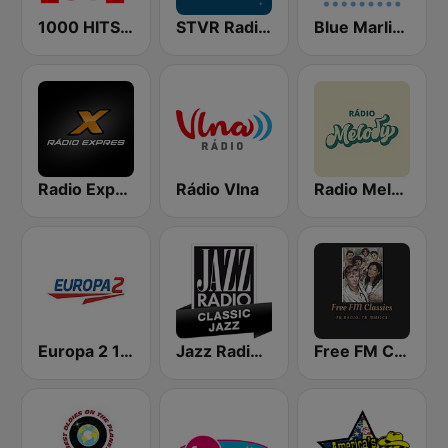
1000 HITS Love
STVR Radio Slovensko
Blue Marlin Ibiza Radio
Radio Expres
Rádio Vlna
Radio Melody
Europa 2 104.8 FM
Jazz Radio Classic Jazz
Free FM Classics USA