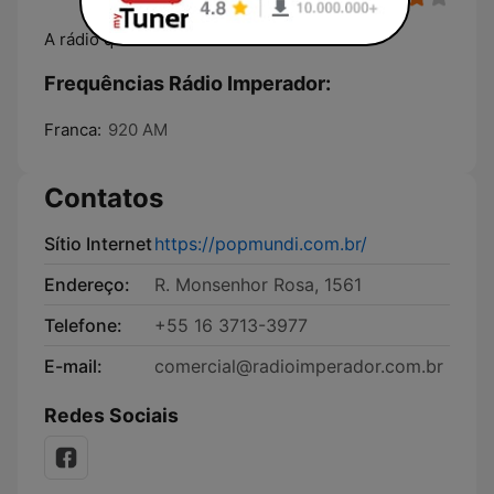
A rádio que todo mundo ouve
Frequências Rádio Imperador:
Franca:
920 AM
Contatos
Sítio Internet
https://popmundi.com.br/
Endereço:
R. Monsenhor Rosa, 1561
Telefone:
+55 16 3713-3977
E-mail:
comercial@radioimperador.com.br
Redes Sociais