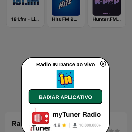
181.fm - Lite 90's
Hits FM 99.7
Hunter.FM - K-pop
Radio IN Dance ao vivo
BAIXAR APLICATIVO
Radio IN Dance