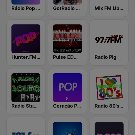
Rádio Pop FM
GotRadio - Urban Lounge
Mix FM Uberlândia
Hunter.FM - Pop
Pulse EDM Dance Music
Radio Pig
Radio Studio Souto - Hip Hop
Geração POP
Radio 80's Best 3