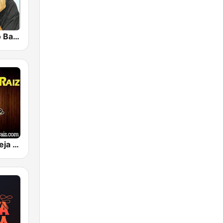
Rádio Amado Batista
Rádio Sertaneja Raiz