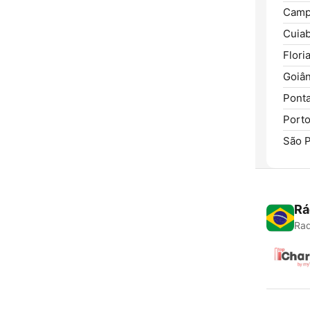
Camp
Cuiab
Flori
Goiân
Ponta
Porto
São P
Rá
Rad