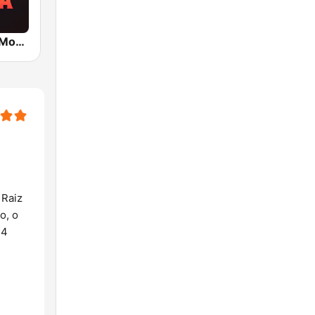
Hunter.FM - Moda Sertaneja
 Raiz
o, o
24