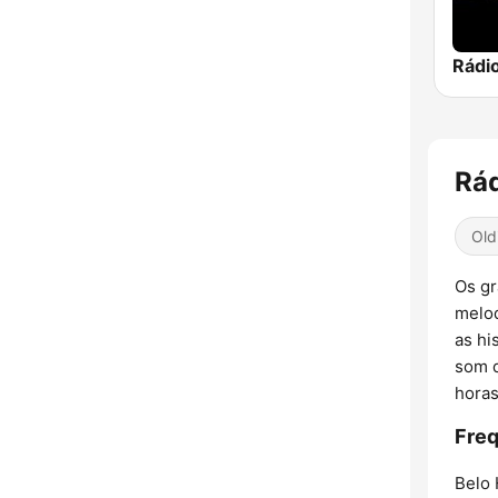
Rádi
Rád
Old
Os gr
melod
as hi
som d
horas
Freq
Belo 