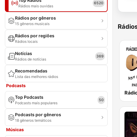
Top Rádios
6520
Rádios mais ouvidas
Rádios por gêneros
15 gêneros musicais
Rádio
Rádios por regiões
Rádios locais
Notícias
369
Rádios de notícias
Recomendadas
Lista das melhores rádios
Podcasts
Top Podcasts
50
Podcasts mais populares
Podcasts por gêneros
18 gêneros temáticos
Músicas