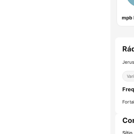
mpb
Rá
Jerus
Var
Freq
Forta
Co
Sítio