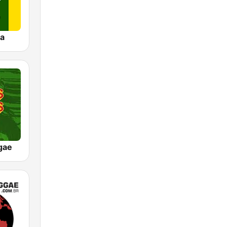
a
gae