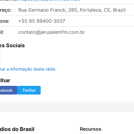
reço:
Rua Germano Franck, 395, Fortaleza, CE, Brazil
fone:
+55 85 99400-3037
l:
contato@jerusalemfm.com.br
s Sociais
izar a informação desta rádio
ilhar
cebook
Twitter
dios do Brasil
Recursos