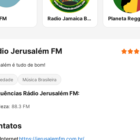
 FM
Radio Jamaica Brasileira
Planeta Reg
dio Jerusalém FM
além é tudo de bom!
iedade
Música Brasileira
uências Rádio Jerusalém FM:
leza:
88.3 FM
ntatos
 Internet
https://jerusalemfm.com.br/