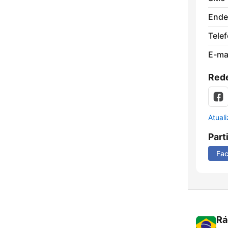
Ende
Tele
E-mai
Rede
Atual
Part
Fa
Rá