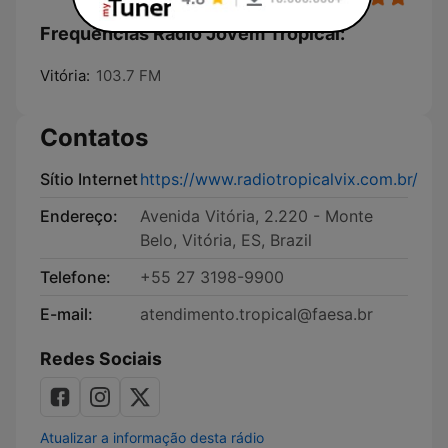
Frequências Rádio Jovem Tropical:
Vitória:
103.7 FM
Contatos
Sítio Internet
https://www.radiotropicalvix.com.br/
Endereço:
Avenida Vitória, 2.220 - Monte
Belo, Vitória, ES, Brazil
Telefone:
+55 27 3198-9900
E-mail:
atendimento.tropical@faesa.br
Redes Sociais
Atualizar a informação desta rádio