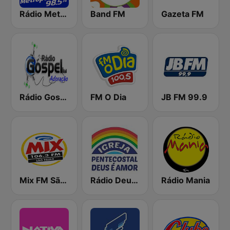
Rádio Metropolitana 98.5 FM
Band FM
Gazeta FM
Rádio Gospel Adoração
FM O Dia
JB FM 99.9
Mix FM São Paulo
Rádio Deus é Amor
Rádio Mania