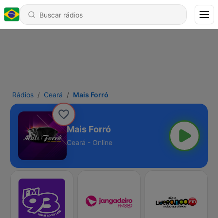
Rádios
Ceará
Mais Forró
Mais Forró
Ceará - Online