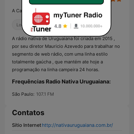
A Calhandra do rio grande
Local
A rádio nativa de Uruguaiana foi criada em 2015 ,
por seu diretor Mauricio Azevedo para trabalhar no
segmento de web rádio, com uma linha estilo
totalmente gaúcha , que mantém ate hoje a
programação na linha campeira 24 horas.
Frequências Radio Nativa Uruguaiana:
São Paulo:
107.1 FM
Contatos
Sítio Internet
http://nativauruguaiana.com.br/