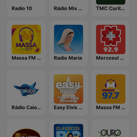
Radio 10
Rádio Mix FM Blumenau
TMC Curitiba
Massa FM Baln. Camboriú, Brusque e Itajaí
Radio Maria
Mercosul FM Curitiba
Rádio Caiobá FM 102.3
Easy Elvis Presley
Massa FM Florianápolis