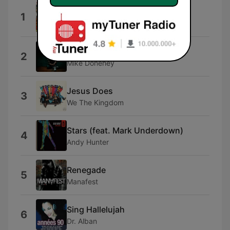
Poetas Modernos
1
Stevão
All Together
2
Mike Donehey
Jesus Does
3
We The Kingdom
Stars (feat. Mark Underdown)
4
Andy Hunter
Renegade
5
Manafest
Sing Hallelujah
6
Dr. Alban