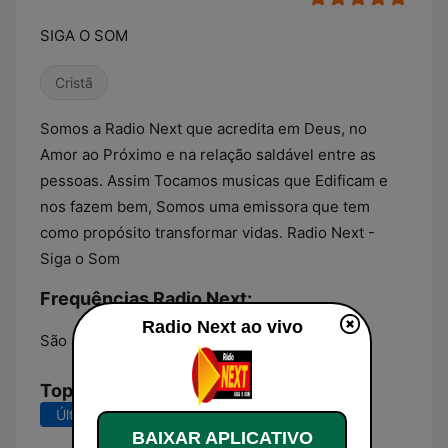
SIGA O SOM
Cristã
Somos a Radio Next que acredita em Deus, no
Amor ao Próximo e na relação saldável entre as
pessoas. Assim Tocamos musicas que Edificam e
nos fazem bem, Somos uma emissora que tem
como propósito transformar vidas. Radio Next -
Siga o Som
Frequências Radio Next:
Radio Next ao vivo
São José do Rio Preto:
96.5 FM
Top Músicas
Últimos 7 dias
Últimos 30 dias
BAIXAR APLICATIVO