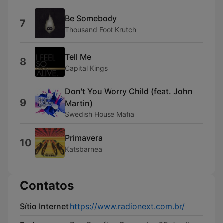
Be Somebody
7
Thousand Foot Krutch
Tell Me
8
Capital Kings
Don't You Worry Child (feat. John
9
Martin)
Swedish House Mafia
Primavera
10
Katsbarnea
Contatos
Sítio Internet
https://www.radionext.com.br/