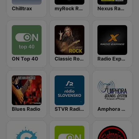
Chilltrax
myRock Radio
Nexus Radio Dance
ON Top 40
Classic Rock Station
Radio Expres
Blues Radio
STVR Radio Slovensko
Amphora Radio