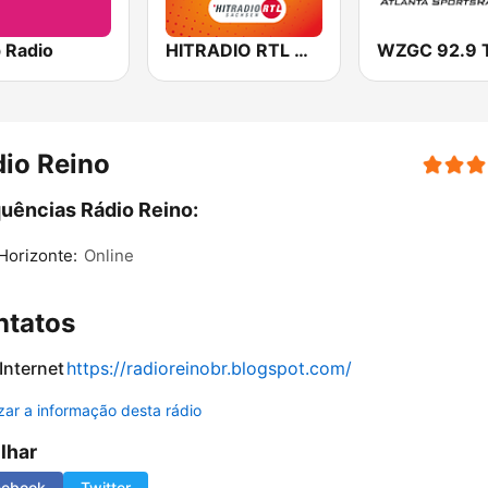
 Radio
HITRADIO RTL Weihnachtsradio
io Reino
uências Rádio Reino:
Horizonte:
Online
ntatos
 Internet
https://radioreinobr.blogspot.com/
izar a informação desta rádio
ilhar
cebook
Twitter