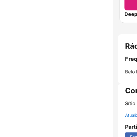
Deep
Rád
Freq
Belo 
Co
Sítio
Atual
Part
Fa