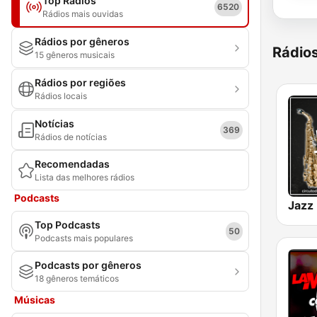
Top Rádios
6520
Rádios mais ouvidas
Rádios por gêneros
Rádio
15 gêneros musicais
Rádios por regiões
Rádios locais
Notícias
369
Rádios de notícias
Recomendadas
Lista das melhores rádios
Podcasts
Jazz
Top Podcasts
50
Podcasts mais populares
Podcasts por gêneros
18 gêneros temáticos
Músicas