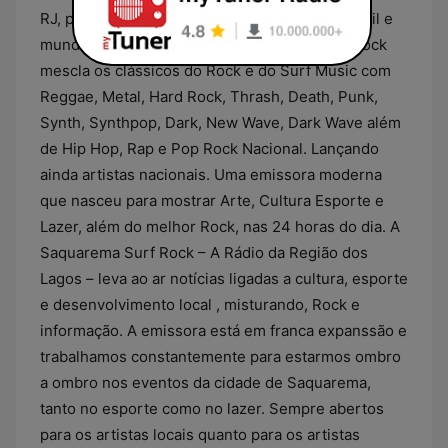
RJ, propagando a cultura local para todo o Brasil e
mundo a fora via Internet, a SaquaremaSurf Rock
mescla os clássicos do Rock e do Surf Music com
Reggae, Metal, Hard Rock, Thrash, Death, Punk,
Synth, Synthpop, Dark, New Wave, Dark Wave além
de Hip Hop, Rap e Pop Rock Nacional. Lançando
ainda artistas nacionais. Uma emissora moderna
que nasceu para mostrar Arte, Cultura Esporte e
Lazer, além do melhor Rock, nas 24 horas do dia. A
Saquarema Surf Rock – A Rádio da Região dos
Lagos – leva ao ar notícias ligadas a cultura, esporte
e desenvolvimento local , misturando, Rock e
informação. A emissora está em franca expanssão e
trabalhamos constantemente para estarmos ombro
a ombro nos eventos da cidade de Saquarema,
tanto no esporte como no lazer. Sempre abertos
para os artistas locais quanto para os artistas