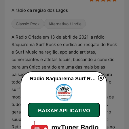
A rádio da região dos Lagos
Classic Rock
Alternativo / Indie
A Rádio Criada em 13 de abril de 2021, a rádio
Saquarema Surf Rock se dedica ao resgate do Rock
e Surf Music na região, apoiando artistas,
comerciantes e atletas locais, buscando a conexão
para um único sentido em uma das mais belas
paisagens do país . A programação é voltada para
Radio Saquarema Surf Rock ao vivo
todos os ritmos do rock e suas variantes desde o
surf music mais clássico até os ritmos mais
modernos do poprock. A emissora busca acima de
tudo agradar e levar boa musicalidade as novas
BAIXAR APLICATIVO
gerações bem como resgatar os casca grossa no
saudosismo a beira mar. Com sede no bairro do
Retiro, bairro da cidade litorânea de Saquarema no