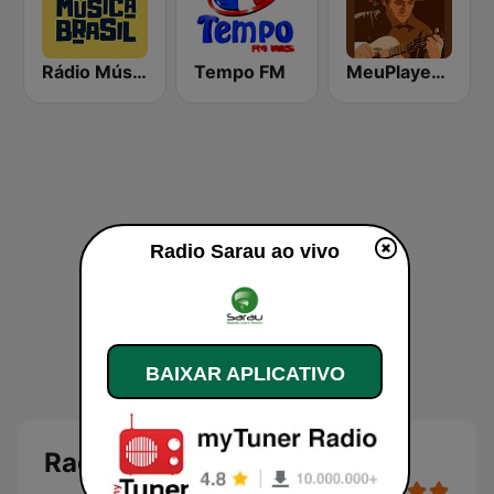
Rádio Música Brasil MPB
Tempo FM
MeuPlayer MPB
Radio Sarau ao vivo
BAIXAR APLICATIVO
Radio Sarau