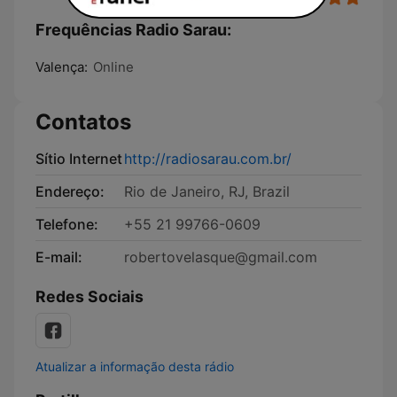
Frequências Radio Sarau:
Valença:
Online
Contatos
Sítio Internet
http://radiosarau.com.br/
Endereço:
Rio de Janeiro, RJ, Brazil
Telefone:
+55 21 99766-0609
E-mail:
robertovelasque@gmail.com
Redes Sociais
Atualizar a informação desta rádio