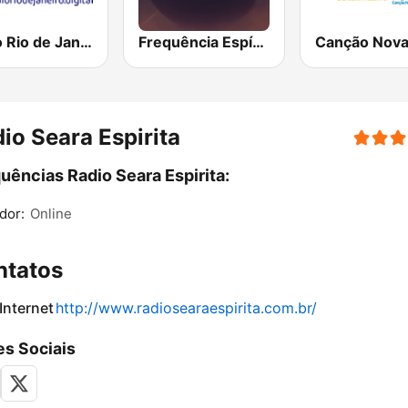
Rádio Rio de Janeiro 1400 AM
Frequência Espírita
io Seara Espirita
uências Radio Seara Espirita:
dor:
Online
ntatos
 Internet
http://www.radiosearaespirita.com.br/
s Sociais