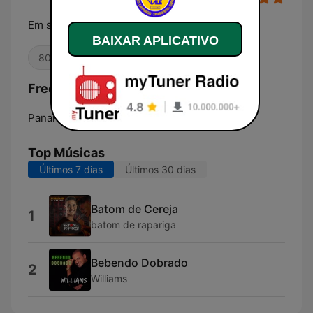
Em sintônia com você!
BAIXAR APLICATIVO
80s
Oldies
Frequências Radio Stereo Vale FM:
Panambi:
Online
Top Músicas
Últimos 7 dias
Últimos 30 dias
Batom de Cereja
1
batom de rapariga
Bebendo Dobrado
2
Williams