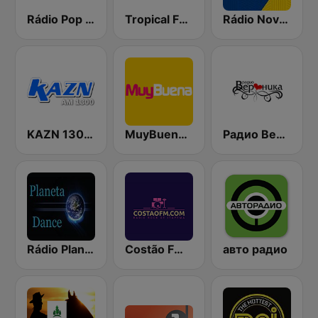
Rádio Pop Rock FM
Tropical FM 103.7
Rádio Novo Tempo - Porto Alegre
KAZN 1300 中文廣播電台
MuyBuena Castellón
Радио Вероника 96.7 (Radio Veronika)
Rádio Planeta Dance
Costão FM | Rádio Rock Itapema
авто радио