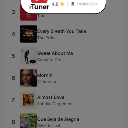
Rosanna
3
Toto
Every Breath You Take
4
The Police
Sweet About Me
5
Gabriella Cilmi
Mornin'
6
Al Jarreau
Almost Love
7
Sabrina Carpenter
Que Seja de Alegria
8
Olivério Leal