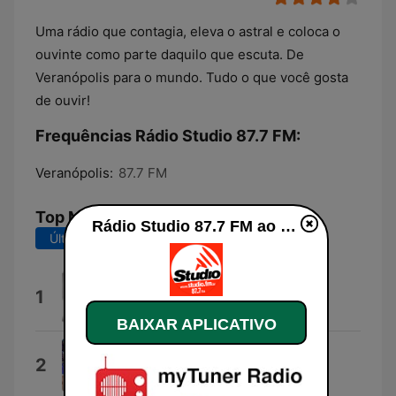
Uma rádio que contagia, eleva o astral e coloca o
ouvinte como parte daquilo que escuta. De
Veranópolis para o mundo. Tudo o que você gosta
de ouvir!
Frequências Rádio Studio 87.7 FM:
Veranópolis:
87.7 FM
Top Músicas
Rádio Studio 87.7 FM ao vivo
Últimos 7 dias
Últimos 30 dias
Kiss On My List
1
Daryl Hall & John Oates
BAIXAR APLICATIVO
Cyrus Skies
2
Miley Cyrus