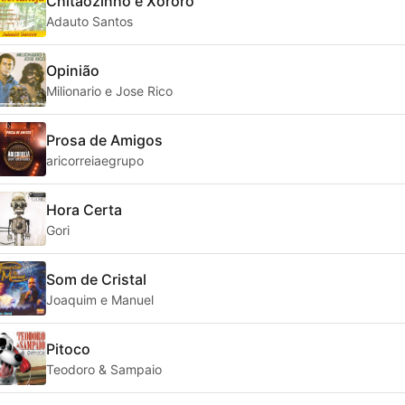
Chitaozinho e Xororo
Adauto Santos
Opinião
Milionario e Jose Rico
Prosa de Amigos
aricorreiaegrupo
Hora Certa
Gori
Som de Cristal
Joaquim e Manuel
Pitoco
Teodoro & Sampaio