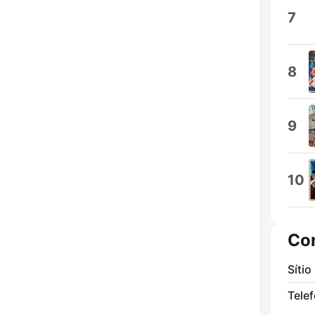
7
8
9
10
Co
Sítio
Tele