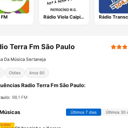
 FM
Rádio Viola Caipira
io Terra Fm São Paulo
a Da Música Sertaneja
s
Oldies
Anos 90
uências Radio Terra Fm São Paulo:
aulo:
98.1 FM
 Músicas
Últimos 7 dias
Últimos 30 