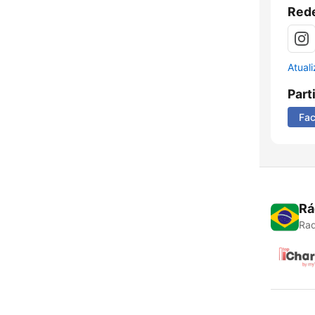
Rede
Atual
Part
Fa
Rá
Rad