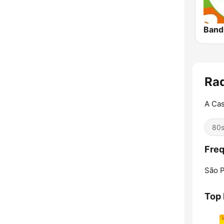
Band
Rad
A Cas
80
Freq
São P
Top