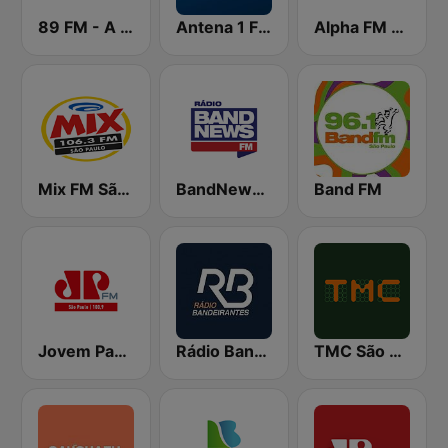
89 FM - A Rádio Rock
Antena 1 FM
Alpha FM 101.7
Mix FM São Paulo
BandNews FM - 96.9 SP
Band FM
Jovem Pan FM São Paulo
Rádio Bandeirantes
TMC São Paulo