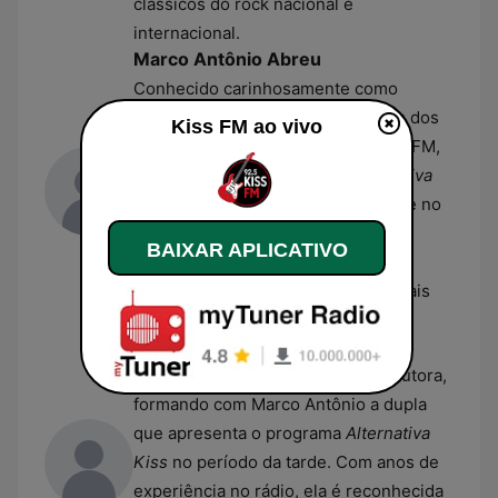
clássicos do rock nacional e
internacional.
Marco Antônio Abreu
Conhecido carinhosamente como
"Titio",
Marco Antônio Abreu
é um dos
Kiss FM ao vivo
locutores mais tradicionais da Kiss FM,
onde comanda o programa
Alternativa
Kiss
. Além de sua atuação marcante no
rádio rock, ele possui uma carreira
BAIXAR APLICATIVO
sólida como dublador e locutor
comercial, sendo uma das vozes mais
reconhecidas do dial paulistano.
Rosângela Alves
Rosângela Alves
é jornalista e locutora,
formando com Marco Antônio a dupla
que apresenta o programa
Alternativa
Kiss
no período da tarde. Com anos de
experiência no rádio, ela é reconhecida