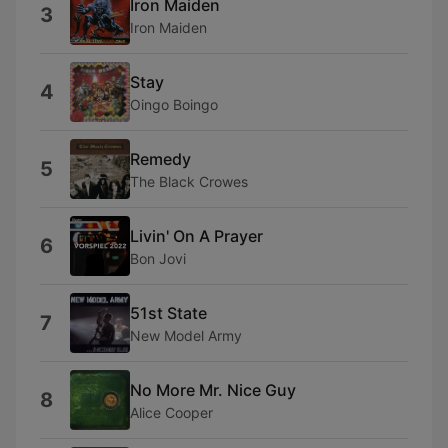
Iron Maiden
3
Iron Maiden
Stay
4
Oingo Boingo
Remedy
5
The Black Crowes
Livin' On A Prayer
6
Bon Jovi
51st State
7
New Model Army
No More Mr. Nice Guy
8
Alice Cooper