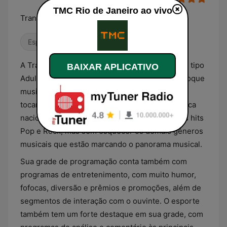
TMC Rio de Janeiro ao vivo
Transamérica agora é TMC
Esporte
Notícias
A Transamérica RJ é uma emissora de rádio de tipo
BAIXAR APLICATIVO
Adulto Contemporâneo, mas com um forte enfoque
musical dirigido a um público mais jovem. Aqui
tocam todos os sucessos do momento da música
nacional e internacional, com destaque para os hits
Pop e Rock, mas sem esquecer os demais gêneros
musicais que estão marcando o panorama musical.
Sua grade de programação conta também com
programas de entretenimento, com muito humor,
fofocas, diversão e prêmios e promoções, além de
segmentos de interação com o ouvinte. O esporte
também tem um forte destaque em sua grade, com