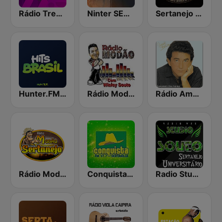
Rádio Trend - Funk
Ninter SERTANEJO
Sertanejo FM
Hunter.FM - Hits Brasil
Rádio Modão
Rádio Amado Batista
Rádio Modão Sertanejo
Conquista FM
Radio Studio Souto - Sertanejo Universitario