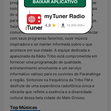
BAIXAR APLICATIVO
programas especiais que destacam as vozes e as
histórias dos moradores locais. A Tribo FM é mais
do que apenas uma estação de rádio; ela é uma
parte integrante da vida cotidiana de Paranatinga.
Seja no rádio do carro, no celular ou em casa, a
comunidade sintoniza a Tribo FM para se conectar
com seus programas favoritos, ouvir música
inspiradora e se manter informada sobre o que
acontece em sua cidade. A equipe dedicada e
apaixonada da Rádio Tribo está comprometida em
fornecer uma programação de qualidade,
entretenimento envolvente e um serviço
informativo valioso para os ouvintes de Paranatinga
e região. Sintonize na frequência da Tribo FM e
desfrute de uma experiência radiofônica única e
vibrante que reflete a essência e a diversidade
cultural dessa bela cidade do Mato Grosso.
Top Músicas