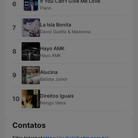
If You Can't Give Me Love
6
Piano
La Isla Bonita
7
David Guetta & Madonna
Hayo AMK
8
Hayo AMK
Alucina
9
Batista Junior
Direitos Iguais
10
Nengo Vieira
Contatos