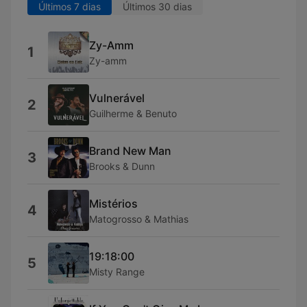
Últimos 7 dias
Últimos 30 dias
Zy-Amm
1
Zy-amm
Vulnerável
2
Guilherme & Benuto
Brand New Man
3
Brooks & Dunn
Mistérios
4
Matogrosso & Mathias
19:18:00
5
Misty Range