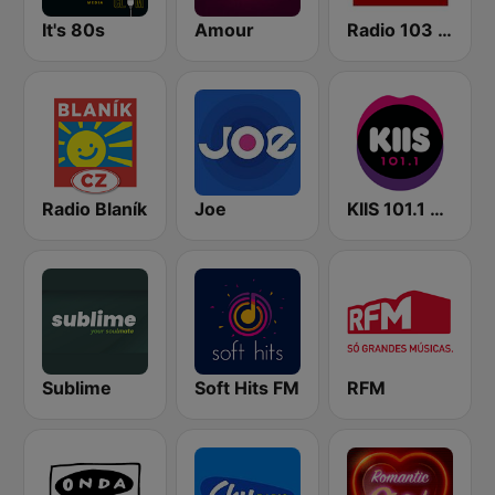
It's 80s
Amour
Radio 103 FM
Radio Blaník
Joe
KIIS 101.1 Melbourne
Sublime
Soft Hits FM
RFM